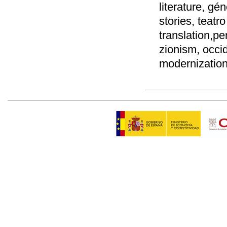
literature, gé
stories, teatr
translation,pe
zionism, occi
modernizatio