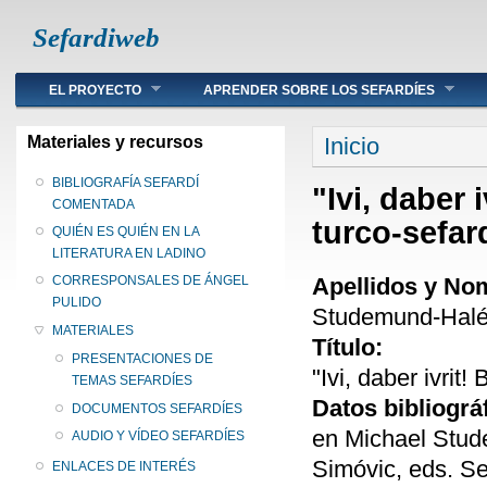
Sefardiweb
Main menu
EL PROYECTO
APRENDER SOBRE LOS SEFARDÍES
Se encuentra ust
Materiales y recursos
Inicio
BIBLIOGRAFÍA SEFARDÍ
"Ivi, daber 
COMENTADA
turco-sefar
QUIÉN ES QUIÉN EN LA
LITERATURA EN LADINO
Apellidos y No
CORRESPONSALES DE ÁNGEL
PULIDO
Studemund-Halé
MATERIALES
Título:
PRESENTACIONES DE
"Ivi, daber ivrit
TEMAS SEFARDÍES
Datos bibliográ
DOCUMENTOS SEFARDÍES
en Michael Stude
AUDIO Y VÍDEO SEFARDÍES
Simóvic, eds. Se
ENLACES DE INTERÉS