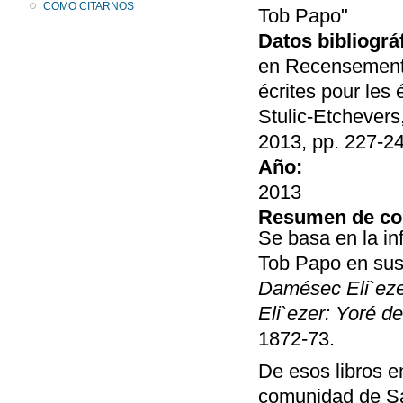
COMO CITARNOS
Tob Papo"
Datos bibliográ
en Recensement,
écrites pour les
Stulic-Etchevers
2013, pp. 227-24
Año:
2013
Resumen de co
Se basa en la in
Tob Papo en sus 
Damésec Eli`ez
Eli`ezer: Yoré d
1872-73.
De esos libros e
comunidad de Sar