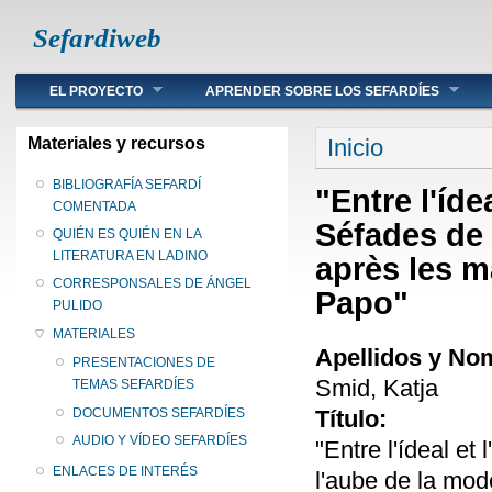
Sefardiweb
Main menu
EL PROYECTO
APRENDER SOBRE LOS SEFARDÍES
Se encuentra ust
Materiales y recursos
Inicio
BIBLIOGRAFÍA SEFARDÍ
"Entre l'íde
COMENTADA
Séfades de 
QUIÉN ES QUIÉN EN LA
LITERATURA EN LADINO
après les m
CORRESPONSALES DE ÁNGEL
Papo"
PULIDO
MATERIALES
Apellidos y No
PRESENTACIONES DE
Smid, Katja
TEMAS SEFARDÍES
Título:
DOCUMENTOS SEFARDÍES
AUDIO Y VÍDEO SEFARDÍES
"Entre l'ídeal et
ENLACES DE INTERÉS
l'aube de la mod