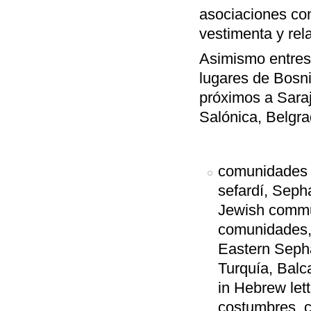
asociaciones comu
vestimenta y rel
Asimismo entres
lugares de Bosnia
próximos a Saraj
Salónica, Belgra
comunidades 
sefardí, Sepha
Jewish commun
comunidades, 
Eastern Seph
Turquía, Balc
in Hebrew lette
costumbres, co