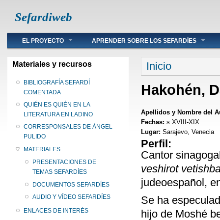
Sefardiweb
Main menu
EL PROYECTO
APRENDER SOBRE LOS SEFARDÍES
Se encuentra ust
Materiales y recursos
Inicio
BIBLIOGRAFÍA SEFARDÍ
Hakohén, D
COMENTADA
QUIÉN ES QUIÉN EN LA
Apellidos y Nombre del A
LITERATURA EN LADINO
Fechas:
s.XVIII-XIX
CORRESPONSALES DE ÁNGEL
Lugar:
Sarajevo, Venecia
PULIDO
Perfil:
MATERIALES
Cantor sinagoga
PRESENTACIONES DE
veshirot vetishb
TEMAS SEFARDÍES
judeoespañol, en
DOCUMENTOS SEFARDÍES
AUDIO Y VÍDEO SEFARDÍES
Se ha especulad
ENLACES DE INTERÉS
hijo de Moshé be