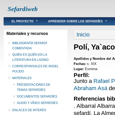
Sefardiweb
Main menu
EL PROYECTO
APRENDER SOBRE LOS SEFARDÍES
Se encuentra ust
Materiales y recursos
Inicio
BIBLIOGRAFÍA SEFARDÍ
Polí, Ya`ac
COMENTADA
QUIÉN ES QUIÉN EN LA
Apellidos y Nombre del A
LITERATURA EN LADINO
Fechas:
s. XIX
CORRESPONSALES DE ÁNGEL
Lugar:
Esmirna
PULIDO
Perfil:
MATERIALES
Junto a
Rafael P
PRESENTACIONES DE
Abraham Asá
d
TEMAS SEFARDÍES
DOCUMENTOS SEFARDÍES
Referencias bib
AUDIO Y VÍDEO SEFARDÍES
. Albarral Albarra
ENLACES DE INTERÉS
sefardí, La Alme