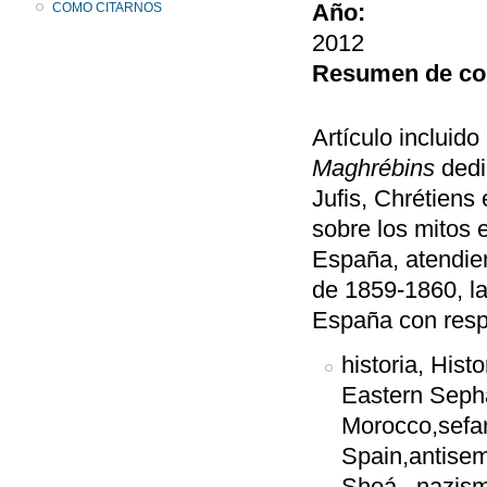
Año:
COMO CITARNOS
2012
Resumen de co
Artículo inclui
Maghrébins
dedi
Jufis, Chrétien
sobre los mitos e
España, atendien
de 1859-1860, la
España con respe
historia, Hist
Eastern Sepha
Morocco,sefa
Spain,antisem
Shoá, nazismo