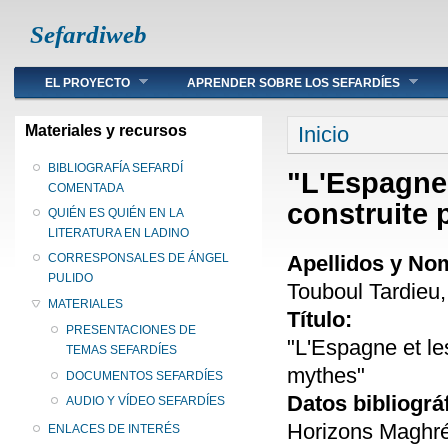
Sefardiweb
Main menu
EL PROYECTO
APRENDER SOBRE LOS SEFARDÍES
Se encuentra ust
Materiales y recursos
Inicio
BIBLIOGRAFÍA SEFARDÍ
"L'Espagne 
COMENTADA
construite 
QUIÉN ES QUIÉN EN LA
LITERATURA EN LADINO
Apellidos y No
CORRESPONSALES DE ÁNGEL
PULIDO
Touboul Tardieu
MATERIALES
Título:
PRESENTACIONES DE
"L'Espagne et le
TEMAS SEFARDÍES
mythes"
DOCUMENTOS SEFARDÍES
Datos bibliográ
AUDIO Y VÍDEO SEFARDÍES
Horizons Maghréb
ENLACES DE INTERÉS