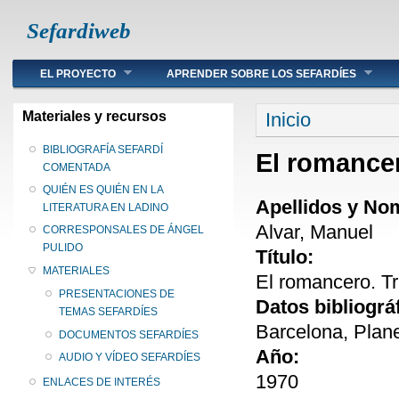
Sefardiweb
Main menu
EL PROYECTO
APRENDER SOBRE LOS SEFARDÍES
Se encuentra ust
Materiales y recursos
Inicio
BIBLIOGRAFÍA SEFARDÍ
El romancer
COMENTADA
QUIÉN ES QUIÉN EN LA
Apellidos y No
LITERATURA EN LADINO
Alvar, Manuel
CORRESPONSALES DE ÁNGEL
PULIDO
Título:
MATERIALES
El romancero. Tr
PRESENTACIONES DE
Datos bibliográ
TEMAS SEFARDÍES
Barcelona, Plane
DOCUMENTOS SEFARDÍES
Año:
AUDIO Y VÍDEO SEFARDÍES
1970
ENLACES DE INTERÉS