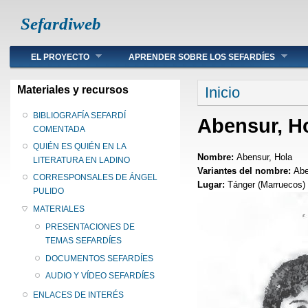
Sefardiweb
Main menu
EL PROYECTO
APRENDER SOBRE LOS SEFARDÍES
Se encuentra ust
Materiales y recursos
Inicio
BIBLIOGRAFÍA SEFARDÍ
Abensur, H
COMENTADA
QUIÉN ES QUIÉN EN LA
Nombre:
Abensur, Hola
LITERATURA EN LADINO
Variantes del nombre:
Abe
CORRESPONSALES DE ÁNGEL
Lugar:
Tánger (Marruecos)
PULIDO
MATERIALES
PRESENTACIONES DE
TEMAS SEFARDÍES
DOCUMENTOS SEFARDÍES
AUDIO Y VÍDEO SEFARDÍES
ENLACES DE INTERÉS