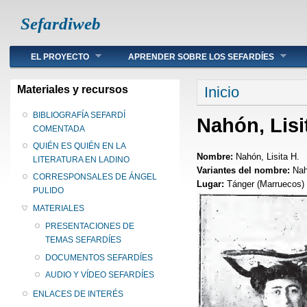
Sefardiweb
Main menu
EL PROYECTO
APRENDER SOBRE LOS SEFARDÍES
Se encuentra ust
Materiales y recursos
Inicio
BIBLIOGRAFÍA SEFARDÍ
Nahón, Lisi
COMENTADA
QUIÉN ES QUIÉN EN LA
Nombre:
Nahón, Lisita H.
LITERATURA EN LADINO
Variantes del nombre:
Nah
CORRESPONSALES DE ÁNGEL
Lugar:
Tánger (Marruecos)
PULIDO
MATERIALES
PRESENTACIONES DE
TEMAS SEFARDÍES
DOCUMENTOS SEFARDÍES
AUDIO Y VÍDEO SEFARDÍES
ENLACES DE INTERÉS