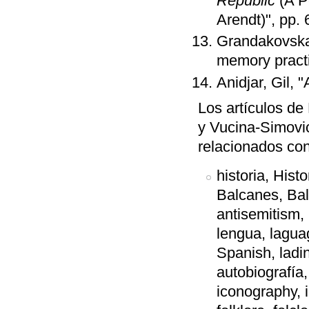
Republic
(A P
Arendt)", pp. 
Grandakovska,
memory practi
Anidjar, Gil,
Los artículos de
y Vucina-Simovic
relacionados con
historia, Hist
Balcanes, Bal
antisemitism,
lengua, laguag
Spanish, ladi
autobiografía
iconography, 