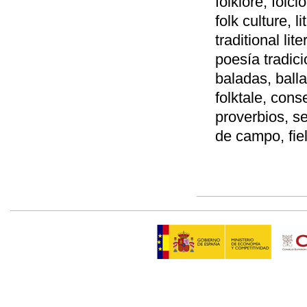
folklore, folc
folk culture, li
traditional lit
poesía tradici
baladas, ball
folktale, cons
proverbios, s
de campo, fie