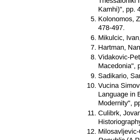
Thessaloniki 
Kamhi)", pp. 
Kolonomos, Zh
478-497.
Mikulcic, Ivan
Hartman, Nanc
Vidakovic-Pet
Macedonia", p
Sadikario, Sam
Vucina Simovi
Language in B
Modernity", p
Culibrk, Jova
Historiograph
Milosavljevic-