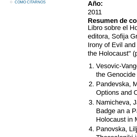
Año:
COMO CITARNOS
2011
Resumen de co
Libro sobre el H
editora, Sofija 
Irony of Evil and
the Holocaust" (pp
Vesovic-Vange
the Genocide 
Pandevska, Ma
Options and O
Namicheva, J
Badge an a P
Holocaust in
Panovska, Lil