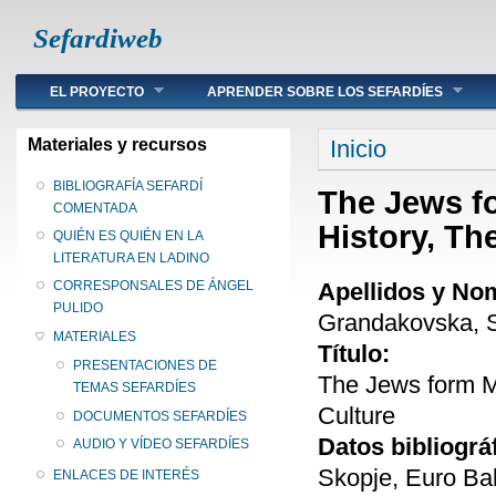
Sefardiweb
Main menu
EL PROYECTO
APRENDER SOBRE LOS SEFARDÍES
Se encuentra ust
Materiales y recursos
Inicio
BIBLIOGRAFÍA SEFARDÍ
The Jews f
COMENTADA
History, Th
QUIÉN ES QUIÉN EN LA
LITERATURA EN LADINO
Apellidos y No
CORRESPONSALES DE ÁNGEL
PULIDO
Grandakovska, So
MATERIALES
Título:
PRESENTACIONES DE
The Jews form M
TEMAS SEFARDÍES
Culture
DOCUMENTOS SEFARDÍES
Datos bibliográ
AUDIO Y VÍDEO SEFARDÍES
Skopje, Euro Ba
ENLACES DE INTERÉS