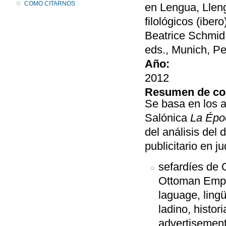
COMO CITARNOS
en Lengua, Llen
filológicos (ibe
Beatrice Schmid
eds., Munich, Pe
Año:
2012
Resumen de co
Se basa en los a
Salónica
La Ép
del análisis del 
publicitario en j
sefardíes de 
Ottoman Empir
laguage, ling
ladino, histor
advertisements