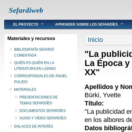
Sefardiweb
Main menu
EL PROYECTO
APRENDER SOBRE LOS SEFARDÍES
Se encuentra ust
Materiales y recursos
Inicio
BIBLIOGRAFÍA SEFARDÍ
"La publici
COMENTADA
La Época y 
QUIÉN ES QUIÉN EN LA
LITERATURA EN LADINO
XX"
CORRESPONSALES DE ÁNGEL
PULIDO
Apellidos y No
MATERIALES
Bürki, Yvette
PRESENTACIONES DE
Título:
TEMAS SEFARDÍES
"La publicidad e
DOCUMENTOS SEFARDÍES
en los albores de
AUDIO Y VÍDEO SEFARDÍES
Datos bibliográ
ENLACES DE INTERÉS