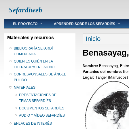
Sefardiweb
Main menu
EL PROYECTO
APRENDER SOBRE LOS SEFARDÍES
Se encuentra ust
Materiales y recursos
Inicio
BIBLIOGRAFÍA SEFARDÍ
Benasayag, 
COMENTADA
QUIÉN ES QUIÉN EN LA
Nombre:
Benasayag, Estre
LITERATURA EN LADINO
Variantes del nombre:
Ben
CORRESPONSALES DE ÁNGEL
Lugar:
Tánger (Marruecos)
PULIDO
MATERIALES
PRESENTACIONES DE
TEMAS SEFARDÍES
DOCUMENTOS SEFARDÍES
AUDIO Y VÍDEO SEFARDÍES
ENLACES DE INTERÉS