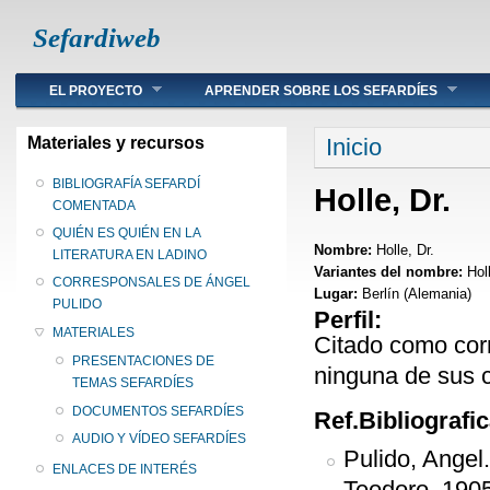
Sefardiweb
Main menu
EL PROYECTO
APRENDER SOBRE LOS SEFARDÍES
Se encuentra ust
Materiales y recursos
Inicio
BIBLIOGRAFÍA SEFARDÍ
Holle, Dr.
COMENTADA
QUIÉN ES QUIÉN EN LA
Nombre:
Holle, Dr.
LITERATURA EN LADINO
Variantes del nombre:
Hol
CORRESPONSALES DE ÁNGEL
Lugar:
Berlín (Alemania)
PULIDO
Perfil:
MATERIALES
Citado como corr
PRESENTACIONES DE
ninguna de sus c
TEMAS SEFARDÍES
DOCUMENTOS SEFARDÍES
Ref.Bibliografi
AUDIO Y VÍDEO SEFARDÍES
Pulido, Angel
ENLACES DE INTERÉS
Teodoro, 1905