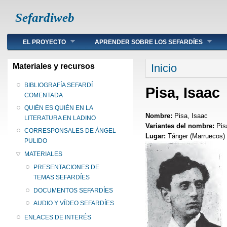
Sefardiweb
Main menu
EL PROYECTO
APRENDER SOBRE LOS SEFARDÍES
Se encuentra ust
Materiales y recursos
Inicio
BIBLIOGRAFÍA SEFARDÍ
Pisa, Isaac
COMENTADA
QUIÉN ES QUIÉN EN LA
Nombre:
Pisa, Isaac
LITERATURA EN LADINO
Variantes del nombre:
Pis
CORRESPONSALES DE ÁNGEL
Lugar:
Tánger (Marruecos)
PULIDO
MATERIALES
PRESENTACIONES DE
TEMAS SEFARDÍES
DOCUMENTOS SEFARDÍES
AUDIO Y VÍDEO SEFARDÍES
ENLACES DE INTERÉS