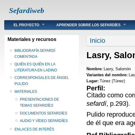
Sefardiweb
Main menu
EL PROYECTO
APRENDER SOBRE LOS SEFARDÍES
Se encuentra ust
Materiales y recursos
Inicio
BIBLIOGRAFÍA SEFARDÍ
Lasry, Sal
COMENTADA
QUIÉN ES QUIÉN EN LA
Nombre:
Lasry, Salomón
LITERATURA EN LADINO
Variantes del nombre:
Las
CORRESPONSALES DE ÁNGEL
Lugar:
Túnez (Túnez)
PULIDO
Perfil:
MATERIALES
Citado como cor
PRESENTACIONES DE
sefardí
, p.293).
TEMAS SEFARDÍES
Pulido reproduce
DOCUMENTOS SEFARDÍES
AUDIO Y VÍDEO SEFARDÍES
de él que era ag
ENLACES DE INTERÉS