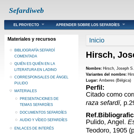
Sefardiweb
Main menu
EL PROYECTO
APRENDER SOBRE LOS SEFARDÍES
Se encuentra ust
Materiales y recursos
Inicio
BIBLIOGRAFÍA SEFARDÍ
Hirsch, Jos
COMENTADA
QUIÉN ES QUIÉN EN LA
Nombre:
Hirsch, Joseph S.
LITERATURA EN LADINO
Variantes del nombre:
Hir
CORRESPONSALES DE ÁNGEL
Lugar:
Amberes (Bélgica)
PULIDO
Perfil:
MATERIALES
Citado como cor
PRESENTACIONES DE
raza sefardí,
p.2
TEMAS SEFARDÍES
DOCUMENTOS SEFARDÍES
Ref.Bibliografi
AUDIO Y VÍDEO SEFARDÍES
Pulido, Angel.
Es
ENLACES DE INTERÉS
Teodoro, 1905 (p