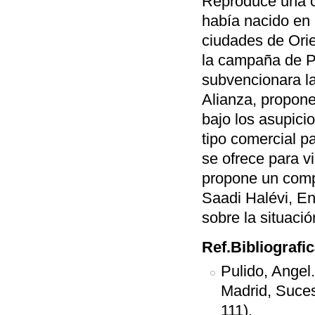
Reproduce una ca
había nacido en 
ciudades de Orien
la campaña de P
subvencionara la 
Alianza, propone
bajo los asupici
tipo comercial p
se ofrece para v
propone un comp
Saadi Halévi, E
sobre la situaci
Ref.Bibliografi
Pulido, Angel
Madrid, Suces
111).