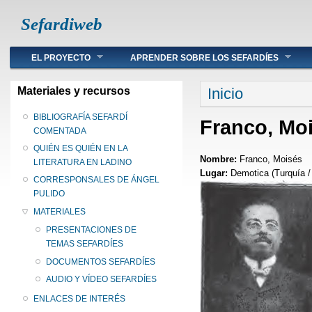
Sefardiweb
Main menu
EL PROYECTO
APRENDER SOBRE LOS SEFARDÍES
Se encuentra ust
Materiales y recursos
Inicio
BIBLIOGRAFÍA SEFARDÍ
Franco, Mo
COMENTADA
QUIÉN ES QUIÉN EN LA
Nombre:
Franco, Moisés
LITERATURA EN LADINO
Lugar:
Demotica (Turquía /
CORRESPONSALES DE ÁNGEL
PULIDO
MATERIALES
PRESENTACIONES DE
TEMAS SEFARDÍES
DOCUMENTOS SEFARDÍES
AUDIO Y VÍDEO SEFARDÍES
ENLACES DE INTERÉS