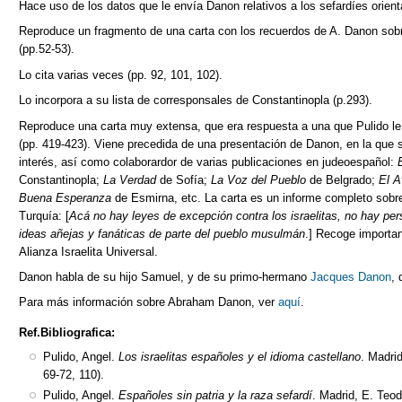
Hace uso de los datos que le envía Danon relativos a los sefardíes orienta
Reproduce un fragmento de una carta con los recuerdos de A. Danon sob
(pp.52-53).
Lo cita varias veces (pp. 92, 101, 102).
Lo incorpora a su lista de corresponsales de Constantinopla (p.293).
Reproduce una carta muy extensa, que era respuesta a una que Pulido le 
(pp. 419-423). Viene precedida de una presentación de Danon, en la que 
interés, así como colaborardor de varias publicaciones en judeoespañol:
Constantinopla;
La Verdad
de Sofía;
La Voz del Pueblo
de Belgrado;
El A
Buena Esperanza
de Esmirna, etc. La carta es un informe completo sobre 
Turquía: [
Acá no hay leyes de excepción contra los israelitas, no hay per
ideas añejas y fanáticas de parte del pueblo musulmán
.] Recoge importan
Alianza Israelita Universal.
Danon habla de su hijo Samuel, y de su primo-hermano
Jacques Danon
, 
Para más información sobre Abraham Danon, ver
aquí
.
Ref.Bibliografica:
Pulido, Angel.
Los israelitas españoles y el idioma castellano
. Madri
69-72, 110).
Pulido, Angel.
Españoles sin patria y la raza sefardí
. Madrid, E. Teod