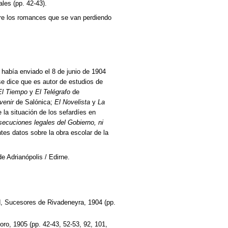
les (pp. 42-43).
re los romances que se van perdiendo
había enviado el 8 de junio de 1904
se dice que es autor de estudios de
El Tiempo
y
El Telégrafo
de
venir
de Salónica;
El Novelista
y
La
la situación de los sefardíes en
secuciones legales del Gobierno, ni
tes datos sobre la obra escolar de la
de Adrianópolis / Edirne.
d, Sucesores de Rivadeneyra, 1904 (pp.
oro, 1905 (pp. 42-43, 52-53, 92, 101,