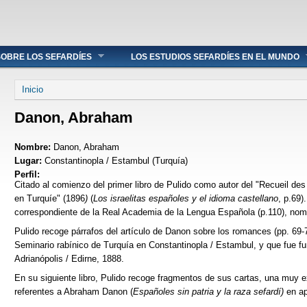
OBRE LOS SEFARDÍES
LOS ESTUDIOS SEFARDÍES EN EL MUNDO
Se encuentra usted aquí
Inicio
Danon, Abraham
Nombre:
Danon, Abraham
Lugar:
Constantinopla / Estambul (Turquía)
Perfil:
Citado al comienzo del primer libro de Pulido como autor del "Recueil d
en Turquíe" (1896
)
(
Los israelitas españoles y el idioma castellano
, p.69)
correspondiente de la Real Academia de la Lengua Española (p.110), nom
Pulido recoge párrafos del artículo de Danon sobre los romances (pp. 69-72
Seminario rabínico de Turquía en Constantinopla / Estambul, y que fue f
Adrianópolis / Edirne, 1888.
En su siguiente libro, Pulido recoge fragmentos de sus cartas, una muy 
referentes a Abraham Danon (
Españoles sin patria y la raza sefardí)
en ap