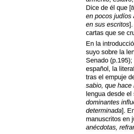
Dice de él que [
t
en pocos judíos 
en sus escritos
]
cartas que se cr
En la introducci
suyo sobre la le
Senado (p.195); 
español, la lite
tras el empuje de
sabio, que hace
lengua desde el 
dominantes infl
determinada
]. E
manuscritos en j
anécdotas, refra