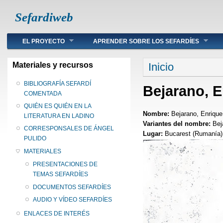
Sefardiweb
Main menu
EL PROYECTO
APRENDER SOBRE LOS SEFARDÍES
Se encuentra ust
Materiales y recursos
Inicio
BIBLIOGRAFÍA SEFARDÍ
Bejarano, E
COMENTADA
QUIÉN ES QUIÉN EN LA
Nombre:
Bejarano, Enrique
LITERATURA EN LADINO
Variantes del nombre:
Bej
CORRESPONSALES DE ÁNGEL
Lugar:
Bucarest (Rumanía)
PULIDO
MATERIALES
PRESENTACIONES DE
TEMAS SEFARDÍES
DOCUMENTOS SEFARDÍES
AUDIO Y VÍDEO SEFARDÍES
ENLACES DE INTERÉS