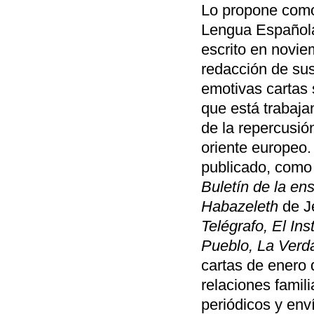
Lo propone como
Lengua Española
escrito en novie
redacción de sus
emotivas cartas 
que está trabaja
de la repercusió
oriente europeo.
publicado, com
Buletín de la e
Habazeleth
de J
Telégrafo, El Ins
Pueblo, La Verd
cartas de enero 
relaciones famil
periódicos y enví