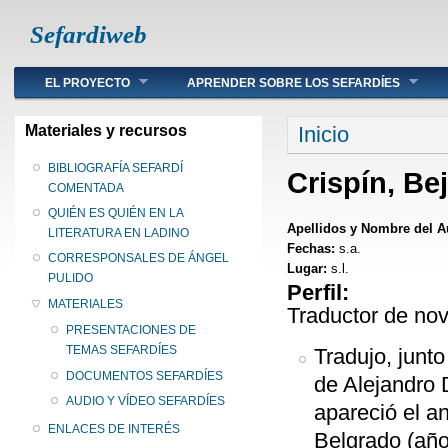
Sefardiweb
Main menu
EL PROYECTO
APRENDER SOBRE LOS SEFARDÍES
Se encuentra ust
Materiales y recursos
Inicio
BIBLIOGRAFÍA SEFARDÍ
Crispín, Be
COMENTADA
QUIÉN ES QUIÉN EN LA
Apellidos y Nombre del A
LITERATURA EN LADINO
Fechas:
s.a.
CORRESPONSALES DE ÁNGEL
Lugar:
s.l.
PULIDO
Perfil:
MATERIALES
Traductor de nov
PRESENTACIONES DE
TEMAS SEFARDÍES
Tradujo, junt
DOCUMENTOS SEFARDÍES
de Alejandro 
AUDIO Y VÍDEO SEFARDÍES
apareció el a
ENLACES DE INTERÉS
Belgrado (año