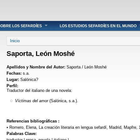
OBRE LOS SEFARDÍES
LOS ESTUDIOS SEFARDÍES EN EL MUNDO
Se encuentra usted aquí
Inicio
Saporta, León Moshé
Apellidos y Nombre del Autor:
Saporta / León Moshé
Fechas:
s.a.
Lugar:
Salónica?
Perfil:
Traductor del italiano de una novela:
Víctimas del amor
(Salónica, s.a.).
Referencias bibliográficas :
• Romero, Elena, La creación literaria en lengua sefardí, Madrid, Mapfre, 
Palabras Clave:
traductor | prosa, novela | italiano |