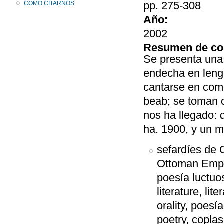
pp. 275-308
COMO CITARNOS
Año:
2002
Resumen de co
Se presenta una 
endecha en leng
cantarse en comu
beab; se toman 
nos ha llegado: 
ha. 1900, y un m
sefardíes de 
Ottoman Empir
poesía luctuos
literature, lit
orality, poesía
poetry, coplas,