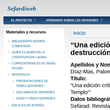
Sefardiweb
Main menu
EL PROYECTO
APRENDER SOBRE LOS SEFARDÍES
Se encuentra ust
Materiales y recursos
Inicio
BIBLIOGRAFÍA SEFARDÍ
“Una edición
COMENTADA
destrucción
QUIÉN ES QUIÉN EN LA
LITERATURA EN LADINO
Apellidos y No
CORRESPONSALES DE ÁNGEL
PULIDO
Díaz-Mas, Palo
MATERIALES
Título:
PRESENTACIONES DE
“Una edición crít
TEMAS SEFARDÍES
Templo’"
DOCUMENTOS SEFARDÍES
Datos bibliográ
AUDIO Y VÍDEO SEFARDÍES
Sefarad: Revista
ENLACES DE INTERÉS