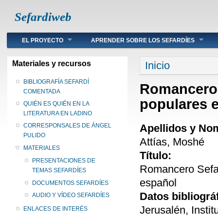
Sefardiweb
Main menu
EL PROYECTO
APRENDER SOBRE LOS SEFARDÍES
Se encuentra ust
Materiales y recursos
Inicio
BIBLIOGRAFÍA SEFARDÍ
Romancero 
COMENTADA
populares 
QUIÉN ES QUIÉN EN LA
LITERATURA EN LADINO
Apellidos y No
CORRESPONSALES DE ÁNGEL
PULIDO
Attías, Moshé
MATERIALES
Título:
PRESENTACIONES DE
Romancero Sefar
TEMAS SEFARDÍES
español
DOCUMENTOS SEFARDÍES
Datos bibliográ
AUDIO Y VÍDEO SEFARDÍES
Jerusalén, Insti
ENLACES DE INTERÉS