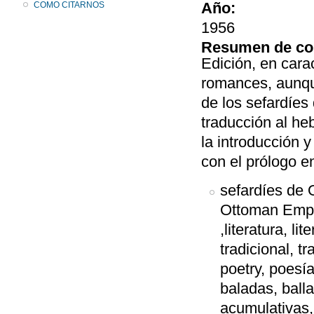
Año:
COMO CITARNOS
1956
Resumen de co
Edición, en cara
romances, aunqu
de los sefardíes
traducción al he
la introducción y
con el prólogo e
sefardíes de 
Ottoman Empir
,literatura, lit
tradicional, tr
poetry, poesía
baladas, ball
acumulativas,