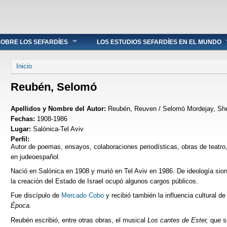
OBRE LOS SEFARDÍES
LOS ESTUDIOS SEFARDÍES EN EL MUNDO
Se encuentra usted aquí
Inicio
Reubén, Selomó
Apellidos y Nombre del Autor:
Reubén, Reuven / Selomó Mordejay, Sh
Fechas:
1908-1986
Lugar:
Salónica-Tel Aviv
Perfil:
Autor de poemas, ensayos, colaboraciones periodísticas, obras de teatro
en judeoespañol.
Nació en Salónica en 1908 y murió en Tel Aviv en 1986. De ideología sion
la creación del Estado de Israel ocupó algunos cargos públicos.
Fue discípulo de
Mercado Cobo
y recibió también la influencia cultural d
Época.
Reubén escribió, entre otras obras, el musical
Los cantes de Ester,
que s