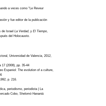
rmando a veces como "Le Reveur
asión
y fue editor de la publicación
 de Israel
La Verdad
, y
El Tiempo
,
spués del Holocausto.
ctoral, Universidad de Valencia, 2012,
 17 (2008), pp. 35-44
eo Espaniol: The evolution of a culture,
66
1992, p. 216.
ica, periodismo, periodista | La
, Mercado Cobo, Shelomó Hananiá