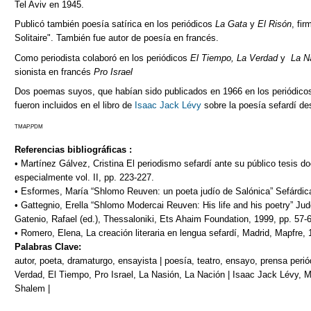
Tel Aviv en 1945.
Publicó también poesía satírica en los periódicos
La Gata
y
El Risón
, fi
Solitaire". También fue autor de poesía en francés.
Como periodista colaboró en los periódicos
El Tiempo,
La Verdad
y
La N
sionista en francés
Pro Israel
Dos poemas suyos, que habían sido publicados en 1966 en los periódicos
fueron incluidos en el libro de
Isaac Jack Lévy
sobre la poesía sefardí de
TMAP.PDM
Referencias bibliográficas :
• Martínez Gálvez, Cristina El periodismo sefardí ante su público tesis do
especialmente vol. II, pp. 223-227.
• Esformes, María “Shlomo Reuven: un poeta judío de Salónica” Sefárdica
• Gattegnio, Erella “Shlomo Modercai Reuven: His life and his poetry” Jud
Gatenio, Rafael (ed.), Thessaloniki, Ets Ahaim Foundation, 1999, pp. 57-
• Romero, Elena, La creación literaria en lengua sefardí, Madrid, Mapfre, 
Palabras Clave:
autor, poeta, dramaturgo, ensayista | poesía, teatro, ensayo, prensa periód
Verdad, El Tiempo, Pro Israel, La Nasión, La Nación | Isaac Jack Lévy
Shalem |