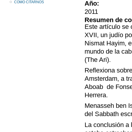
Año:
COMO CITARNOS
2011
Resumen de co
Este artículo se 
XVII, un judío p
Nismat Hayim, es
mundo de la caba
(The Ari).
Reflexiona sobre
Amsterdam, a tra
Aboab de Fonsec
Herrera.
Menasseh ben Isr
del Sabbath escr
La conclusión a 