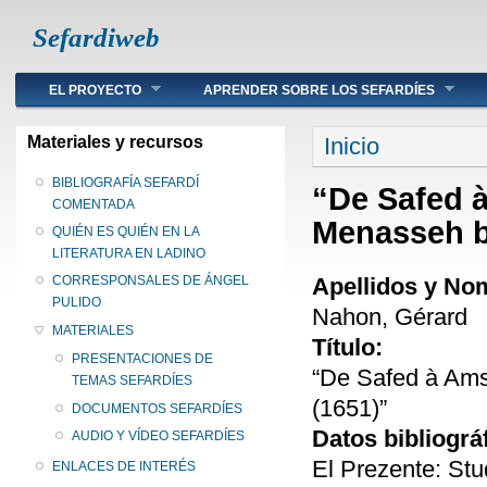
Sefardiweb
Main menu
EL PROYECTO
APRENDER SOBRE LOS SEFARDÍES
Se encuentra ust
Materiales y recursos
Inicio
BIBLIOGRAFÍA SEFARDÍ
“De Safed 
COMENTADA
Menasseh be
QUIÉN ES QUIÉN EN LA
LITERATURA EN LADINO
Apellidos y No
CORRESPONSALES DE ÁNGEL
PULIDO
Nahon, Gérard
MATERIALES
Título:
PRESENTACIONES DE
“De Safed à Ams
TEMAS SEFARDÍES
(1651)”
DOCUMENTOS SEFARDÍES
Datos bibliográ
AUDIO Y VÍDEO SEFARDÍES
El Prezente: Stu
ENLACES DE INTERÉS