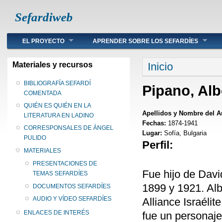
Sefardiweb
Main menu
EL PROYECTO
APRENDER SOBRE LOS SEFARDÍES
Se encuentra ust
Materiales y recursos
Inicio
BIBLIOGRAFÍA SEFARDÍ
Pipano, Alb
COMENTADA
QUIÉN ES QUIÉN EN LA
Apellidos y Nombre del A
LITERATURA EN LADINO
Fechas:
1874-1941
CORRESPONSALES DE ÁNGEL
Lugar:
Sofía, Bulgaria
PULIDO
Perfil:
MATERIALES
PRESENTACIONES DE
Fue hijo de Davi
TEMAS SEFARDÍES
1899 y 1921. Alb
DOCUMENTOS SEFARDÍES
AUDIO Y VÍDEO SEFARDÍES
Alliance Israélit
ENLACES DE INTERÉS
fue un personaje