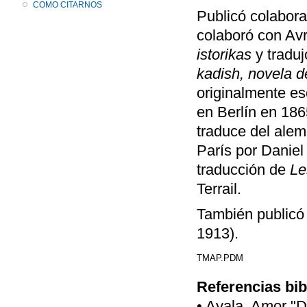
COMO CITARNOS
Publicó colabora
colaboró con Av
istorikas
y tradu
kadish, novela d
originalmente es
en Berlín en 186
traduce del alem
París por Danie
traducción de
Le
Terrail.
También publicó
1913).
TMAP.PDM
Referencias bib
• Ayala, Amor "