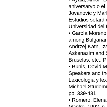
aniversaryo o el
Jovanovic y Mar
Estudios sefard
Universidad del 
• García Moreno
among Bulgarian 
Andrzej Katn, I
Askenazim and S
Bruselas, etc., 
• Bunis, David M
Speakers and th
Lexicologia y le
Michael Studemun
pp. 339-431
• Romero, Elena,
Mapfre, 1992, p.