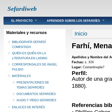
Sefardiweb
Main menu
EL PROYECTO
APRENDER SOBRE LOS SEFARDÍES
Se encuentra ust
Materiales y recursos
Inicio
BIBLIOGRAFÍA SEFARDÍ
Farhí, Men
COMENTADA
QUIÉN ES QUIÉN EN LA
Apellidos y Nombre del A
LITERATURA EN LADINO
Fechas:
s. XIX
CORRESPONSALES DE ÁNGEL
Lugar:
Costantinopla?
PULIDO
Perfil:
MATERIALES
Autor de una gr
PRESENTACIONES DE
1880).
TEMAS SEFARDÍES
DOCUMENTOS SEFARDÍES
AUDIO Y VÍDEO SEFARDÍES
Referencias bib
ENLACES DE INTERÉS