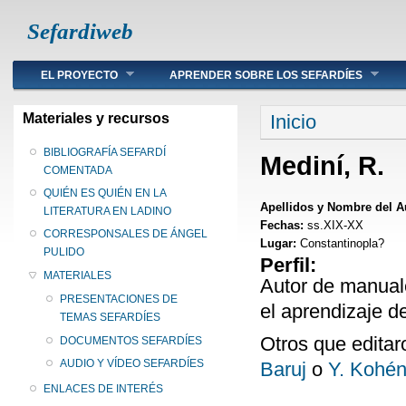
Sefardiweb
Main menu
EL PROYECTO
APRENDER SOBRE LOS SEFARDÍES
Se encuentra ust
Materiales y recursos
Inicio
BIBLIOGRAFÍA SEFARDÍ
Mediní, R.
COMENTADA
QUIÉN ES QUIÉN EN LA
Apellidos y Nombre del A
LITERATURA EN LADINO
Fechas:
ss.XIX-XX
CORRESPONSALES DE ÁNGEL
Lugar:
Constantinopla?
PULIDO
Perfil:
MATERIALES
Autor de manual
PRESENTACIONES DE
el aprendizaje d
TEMAS SEFARDÍES
Otros que editar
DOCUMENTOS SEFARDÍES
AUDIO Y VÍDEO SEFARDÍES
Baruj
o
Y. Kohé
ENLACES DE INTERÉS