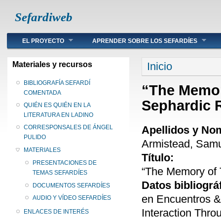
Sefardiweb
Main menu
EL PROYECTO
APRENDER SOBRE LOS SEFARDÍES
Se encuentra ust
Materiales y recursos
Inicio
BIBLIOGRAFÍA SEFARDÍ
“The Memory
COMENTADA
Sephardic
QUIÉN ES QUIÉN EN LA
LITERATURA EN LADINO
Apellidos y No
CORRESPONSALES DE ÁNGEL
PULIDO
Armistead, Samu
MATERIALES
Título:
PRESENTACIONES DE
“The Memory of 
TEMAS SEFARDÍES
Datos bibliográ
DOCUMENTOS SEFARDÍES
en Encuentros &
AUDIO Y VÍDEO SEFARDÍES
Interaction Throu
ENLACES DE INTERÉS