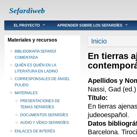
Sefardiweb
Main menu
EL PROYECTO
APRENDER SOBRE LOS SEFARDÍES
Se encuentra ust
Materiales y recursos
Inicio
BIBLIOGRAFÍA SEFARDÍ
En tierras 
COMENTADA
contemporá
QUIÉN ES QUIÉN EN LA
LITERATURA EN LADINO
Apellidos y No
CORRESPONSALES DE ÁNGEL
PULIDO
Nassi, Gad (ed.)
MATERIALES
Título:
PRESENTACIONES DE
En tierras ajena
TEMAS SEFARDÍES
judeoespañol.
DOCUMENTOS SEFARDÍES
Datos bibliográ
AUDIO Y VÍDEO SEFARDÍES
Barcelona. Tiroc
ENLACES DE INTERÉS