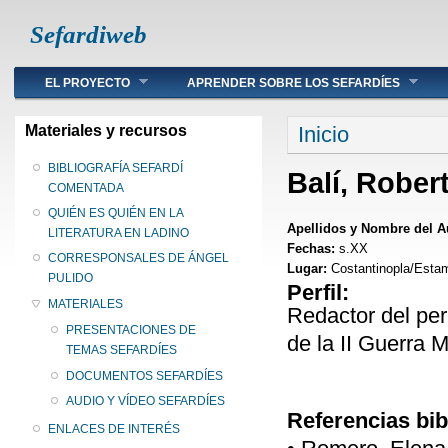
Sefardiweb
Main menu
EL PROYECTO
APRENDER SOBRE LOS SEFARDÍES
Se encuentra ust
Materiales y recursos
Inicio
BIBLIOGRAFÍA SEFARDÍ
Balí, Rober
COMENTADA
QUIÉN ES QUIÉN EN LA
Apellidos y Nombre del A
LITERATURA EN LADINO
Fechas:
s.XX
CORRESPONSALES DE ÁNGEL
Lugar:
Costantinopla/Esta
PULIDO
Perfil:
MATERIALES
Redactor del pe
PRESENTACIONES DE
de la II Guerra 
TEMAS SEFARDÍES
DOCUMENTOS SEFARDÍES
AUDIO Y VÍDEO SEFARDÍES
Referencias bib
ENLACES DE INTERÉS