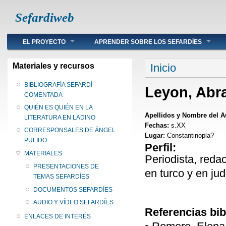
Sefardiweb
Main menu
EL PROYECTO
APRENDER SOBRE LOS SEFARDÍES
Se encuentra ust
Materiales y recursos
Inicio
BIBLIOGRAFÍA SEFARDÍ
Leyon, Ab
COMENTADA
QUIÉN ES QUIÉN EN LA
Apellidos y Nombre del A
LITERATURA EN LADINO
Fechas:
s.XX
CORRESPONSALES DE ÁNGEL
Lugar:
Constantinopla?
PULIDO
Perfil:
MATERIALES
Periodista, reda
PRESENTACIONES DE
en turco y en ju
TEMAS SEFARDÍES
DOCUMENTOS SEFARDÍES
AUDIO Y VÍDEO SEFARDÍES
Referencias bib
ENLACES DE INTERÉS