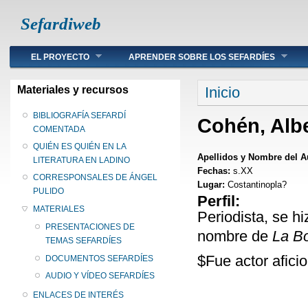
Sefardiweb
Main menu
EL PROYECTO
APRENDER SOBRE LOS SEFARDÍES
Se encuentra ust
Materiales y recursos
Inicio
BIBLIOGRAFÍA SEFARDÍ
Cohén, Albe
COMENTADA
QUIÉN ES QUIÉN EN LA
Apellidos y Nombre del A
LITERATURA EN LADINO
Fechas:
s.XX
CORRESPONSALES DE ÁNGEL
Lugar:
Costantinopla?
PULIDO
Perfil:
MATERIALES
Periodista, se h
PRESENTACIONES DE
nombre de
La Bo
TEMAS SEFARDÍES
$Fue actor afici
DOCUMENTOS SEFARDÍES
AUDIO Y VÍDEO SEFARDÍES
ENLACES DE INTERÉS