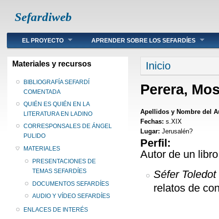
Sefardiweb
Main menu
EL PROYECTO
APRENDER SOBRE LOS SEFARDÍES
Se encuentra ust
Materiales y recursos
Inicio
BIBLIOGRAFÍA SEFARDÍ
Perera, Mo
COMENTADA
QUIÉN ES QUIÉN EN LA
Apellidos y Nombre del A
LITERATURA EN LADINO
Fechas:
s.XIX
CORRESPONSALES DE ÁNGEL
Lugar:
Jerusalén?
PULIDO
Perfil:
MATERIALES
Autor de un libro
PRESENTACIONES DE
TEMAS SEFARDÍES
Séfer Toledot
DOCUMENTOS SEFARDÍES
relatos de co
AUDIO Y VÍDEO SEFARDÍES
ENLACES DE INTERÉS