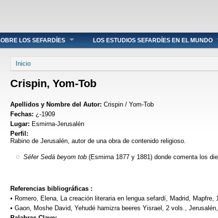
OBRE LOS SEFARDÍES
LOS ESTUDIOS SEFARDÍES EN EL MUNDO
Se encuentra usted aquí
Inicio
Crispin, Yom-Tob
Apellidos y Nombre del Autor:
Crispin / Yom-Tob
Fechas:
¿-1909
Lugar:
Esmirna-Jerusalén
Perfil:
Rabino de Jerusalén, autor de una obra de contenido religioso.
Séfer Sedá beyom tob
(Esmirna 1877 y 1881) donde comenta los di
Referencias bibliográficas :
• Romero, Elena, La creación literaria en lengua sefardí, Madrid, Mapfre, 
• Gaon, Moshe David, Yehudé hamizra beeres Yisrael, 2 vols., Jerusalén, 
Palabras Clave: