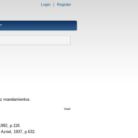
Login
Register
ez mandamientos.
TMAP
1992, p.118.
Azriel, 1937, p.632.