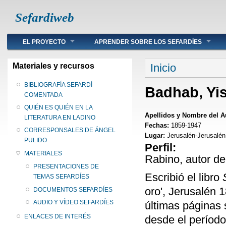
Sefardiweb
Main menu
EL PROYECTO
APRENDER SOBRE LOS SEFARDÍES
Se encuentra ust
Materiales y recursos
Inicio
BIBLIOGRAFÍA SEFARDÍ
Badhab, Yis
COMENTADA
QUIÉN ES QUIÉN EN LA
Apellidos y Nombre del A
LITERATURA EN LADINO
Fechas:
1859-1947
CORRESPONSALES DE ÁNGEL
Lugar:
Jerusalén-Jerusalén
PULIDO
Perfil:
MATERIALES
Rabino, autor de 
PRESENTACIONES DE
Escribió el libro
TEMAS SEFARDÍES
oro', Jerusalén 
DOCUMENTOS SEFARDÍES
AUDIO Y VÍDEO SEFARDÍES
últimas páginas 
ENLACES DE INTERÉS
desde el período