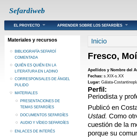
Sefardiweb
Main menu
EL PROYECTO
APRENDER SOBRE LOS SEFARDÍES
Se encuentra ust
Materiales y recursos
Inicio
BIBLIOGRAFÍA SEFARDÍ
Fresco, Mo
COMENTADA
QUIÉN ES QUIÉN EN LA
Apellidos y Nombre del A
LITERATURA EN LADINO
Fechas:
s.XIX-s.XX
CORRESPONSALES DE ÁNGEL
Lugar:
Gálata-Costantinopl
PULIDO
Perfil:
MATERIALES
Periodista y pro
PRESENTACIONES DE
Publicó en Costa
TEMAS SEFARDÍES
Ustad
.
Como otro
DOCUMENTOS SEFARDÍES
AUDIO Y VÍDEO SEFARDÍES
cuestión de la 
ENLACES DE INTERÉS
porque su comuni