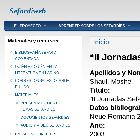
Sefardiweb
Main menu
EL PROYECTO
APRENDER SOBRE LOS SEFARDÍES
Se encuentra ust
Materiales y recursos
Inicio
BIBLIOGRAFÍA SEFARDÍ
“II Jornada
COMENTADA
QUIÉN ES QUIÉN EN LA
Apellidos y No
LITERATURA EN LADINO
Shaul, Moshe
CORRESPONSALES DE ÁNGEL
PULIDO
Título:
MATERIALES
“II Jornadas Sef
PRESENTACIONES DE
Datos bibliográ
TEMAS SEFARDÍES
Neue Romania 28
DOCUMENTOS SEFARDÍES
Año:
AUDIO Y VÍDEO SEFARDÍES
2003
ENLACES DE INTERÉS