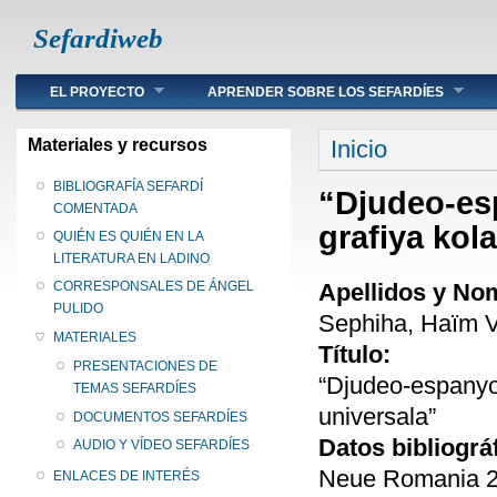
Sefardiweb
Main menu
EL PROYECTO
APRENDER SOBRE LOS SEFARDÍES
Se encuentra ust
Materiales y recursos
Inicio
BIBLIOGRAFÍA SEFARDÍ
“Djudeo-esp
COMENTADA
grafiya kola
QUIÉN ES QUIÉN EN LA
LITERATURA EN LADINO
Apellidos y No
CORRESPONSALES DE ÁNGEL
PULIDO
Sephiha, Haïm V
MATERIALES
Título:
PRESENTACIONES DE
“Djudeo-espanyol 
TEMAS SEFARDÍES
universala”
DOCUMENTOS SEFARDÍES
Datos bibliográ
AUDIO Y VÍDEO SEFARDÍES
Neue Romania 28
ENLACES DE INTERÉS