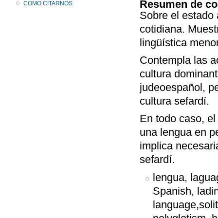
Resumen de co
COMO CITARNOS
Sobre el estado
cotidiana. Mues
lingüística meno
Contempla las act
cultura dominant
judeoespañol, pes
cultura sefardí.
En todo caso, el
una lengua en pe
implica necesaria
sefardí.
lengua, laguag
Spanish, ladin
language,solit