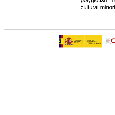
polyglotism ,h
cultural minori