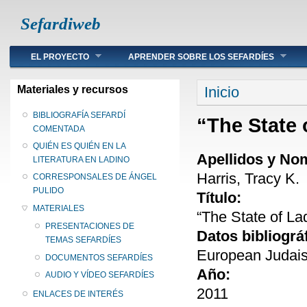
Sefardiweb
Main menu
EL PROYECTO
APRENDER SOBRE LOS SEFARDÍES
Se encuentra ust
Materiales y recursos
Inicio
BIBLIOGRAFÍA SEFARDÍ
“The State 
COMENTADA
QUIÉN ES QUIÉN EN LA
Apellidos y No
LITERATURA EN LADINO
Harris, Tracy K.
CORRESPONSALES DE ÁNGEL
PULIDO
Título:
MATERIALES
“The State of La
PRESENTACIONES DE
Datos bibliográ
TEMAS SEFARDÍES
European Judaism
DOCUMENTOS SEFARDÍES
Año:
AUDIO Y VÍDEO SEFARDÍES
2011
ENLACES DE INTERÉS