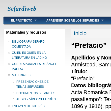
Sefardiweb
Main menu
EL PROYECTO
APRENDER SOBRE LOS SEFARDÍES
Se encuentra ust
Materiales y recursos
Inicio
BIBLIOGRAFÍA SEFARDÍ
“Prefacio”
COMENTADA
QUIÉN ES QUIÉN EN LA
Apellidos y No
LITERATURA EN LADINO
Armistead, Samu
CORRESPONSALES DE ÁNGEL
PULIDO
Título:
MATERIALES
“Prefacio”
PRESENTACIONES DE
Datos bibliográ
TEMAS SEFARDÍES
Acta Romanica B
DOCUMENTOS SEFARDÍES
pasatiempo”: Te
AUDIO Y VÍDEO SEFARDÍES
1896 y 1916), pp
ENLACES DE INTERÉS