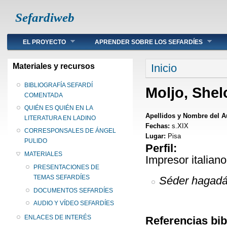
Sefardiweb
Main menu
EL PROYECTO
APRENDER SOBRE LOS SEFARDÍES
Se encuentra ust
Materiales y recursos
Inicio
BIBLIOGRAFÍA SEFARDÍ
Moljo, She
COMENTADA
QUIÉN ES QUIÉN EN LA
Apellidos y Nombre del A
LITERATURA EN LADINO
Fechas:
s.XIX
CORRESPONSALES DE ÁNGEL
Lugar:
Pisa
PULIDO
Perfil:
MATERIALES
Impresor italian
PRESENTACIONES DE
TEMAS SEFARDÍES
Séder hagadá
DOCUMENTOS SEFARDÍES
AUDIO Y VÍDEO SEFARDÍES
ENLACES DE INTERÉS
Referencias bib