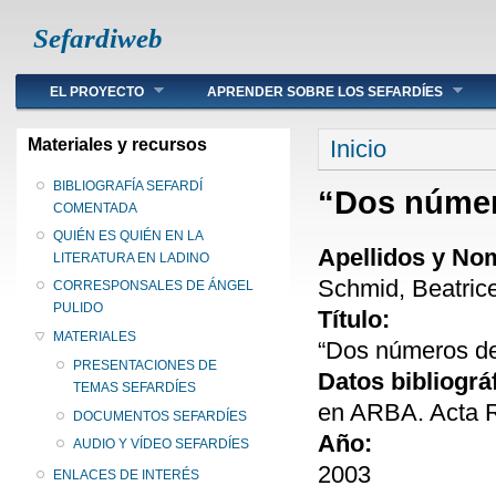
Sefardiweb
Main menu
EL PROYECTO
APRENDER SOBRE LOS SEFARDÍES
Se encuentra ust
Materiales y recursos
Inicio
BIBLIOGRAFÍA SEFARDÍ
“Dos número
COMENTADA
QUIÉN ES QUIÉN EN LA
Apellidos y No
LITERATURA EN LADINO
Schmid, Beatrice 
CORRESPONSALES DE ÁNGEL
PULIDO
Título:
MATERIALES
“Dos números del
PRESENTACIONES DE
Datos bibliográ
TEMAS SEFARDÍES
en ARBA. Acta R
DOCUMENTOS SEFARDÍES
Año:
AUDIO Y VÍDEO SEFARDÍES
2003
ENLACES DE INTERÉS