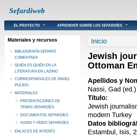
Sefardiweb
Main menu
EL PROYECTO
APRENDER SOBRE LOS SEFARDÍES
Se encuentra ust
Materiales y recursos
Inicio
BIBLIOGRAFÍA SEFARDÍ
Jewish jour
COMENTADA
Ottoman Em
QUIÉN ES QUIÉN EN LA
LITERATURA EN LADINO
Apellidos y No
CORRESPONSALES DE ÁNGEL
PULIDO
Nassi, Gad (ed.)
MATERIALES
Título:
PRESENTACIONES DE
Jewish journalis
TEMAS SEFARDÍES
modern Turkey
DOCUMENTOS SEFARDÍES
Datos bibliográ
AUDIO Y VÍDEO SEFARDÍES
Estambul, Isis, 
ENLACES DE INTERÉS