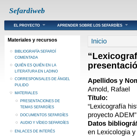
Sefardiweb
Main menu
EL PROYECTO
APRENDER SOBRE LOS SEFARDÍES
Se encuentra ust
Materiales y recursos
Inicio
BIBLIOGRAFÍA SEFARDÍ
“Lexicograf
COMENTADA
presentaci
QUIÉN ES QUIÉN EN LA
LITERATURA EN LADINO
Apellidos y No
CORRESPONSALES DE ÁNGEL
PULIDO
Arnold, Rafael
MATERIALES
Título:
PRESENTACIONES DE
“Lexicografía hi
TEMAS SEFARDÍES
proyecto ADEM”
DOCUMENTOS SEFARDÍES
Datos bibliográ
AUDIO Y VÍDEO SEFARDÍES
en Lexicologia y
ENLACES DE INTERÉS