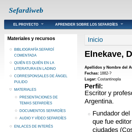
Sefardiweb
Main menu
EL PROYECTO
APRENDER SOBRE LOS SEFARDÍES
Se encuentra ust
Materiales y recursos
Inicio
BIBLIOGRAFÍA SEFARDÍ
Elnekave, 
COMENTADA
QUIÉN ES QUIÉN EN LA
Apellidos y Nombre del A
LITERATURA EN LADINO
Fechas:
1882-?
CORRESPONSALES DE ÁNGEL
Lugar:
Costantinopla
PULIDO
Perfil:
MATERIALES
Escritor y profe
PRESENTACIONES DE
Argentina.
TEMAS SEFARDÍES
DOCUMENTOS SEFARDÍES
Fundador del 
AUDIO Y VÍDEO SEFARDÍES
que fue editor
ENLACES DE INTERÉS
ciudades (Cos