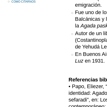
COMO CITARNOS
emigración.
Fue uno de lo
Balcánicas y 
la
Agada pas
Autor de un l
(Costantinopl
de Yehudá Le
En Buenos Air
Luz
en 1931.
Referencias bib
• Papo, Eliezer,
identidad: Agadot
sefaradi”, en: L
contemporáneo: 