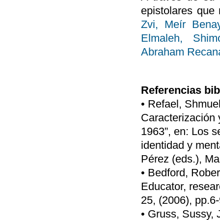
epistolares que
Zvi,
Meír Bena
Elmaleh,
Shim
Abraham Recana
Referencias bib
• Refael, Shmuel
Caracterización y
1963”, en: Los s
identidad y men
Pérez (eds.), Ma
• Bedford, Rober
Educator, resear
25, (2006), pp.6-
• Gruss, Sussy, 