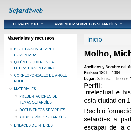
Sefardiweb
Main menu
EL PROYECTO
APRENDER SOBRE LOS SEFARDÍES
Se encuentra ust
Materiales y recursos
Inicio
BIBLIOGRAFÍA SEFARDÍ
Molho, Mic
COMENTADA
QUIÉN ES QUIÉN EN LA
Apellidos y Nombre del A
LITERATURA EN LADINO
Fechas:
1891 – 1964
CORRESPONSALES DE ÁNGEL
Lugar:
Salónica – Buenos 
PULIDO
Perfil:
MATERIALES
Intelectual e h
PRESENTACIONES DE
esta ciudad en 1
TEMAS SEFARDÍES
Recibió formació
DOCUMENTOS SEFARDÍES
AUDIO Y VÍDEO SEFARDÍES
sefardíes a pa
ENLACES DE INTERÉS
escapar de la d