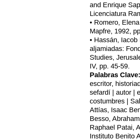
and Enrique Sapo
Licenciatura Ram
• Romero, Elena,
Mapfre, 1992, pp
• Hassán, Iacob 
aljamiadas: Fon
Studies, Jerusal
IV, pp. 45-59.
Palabras Clave
escritor, historia
sefardí | autor |
costumbres | Sal
Attías, Isaac Be
Besso, Abraham
Raphael Patai, A
Instituto Benito