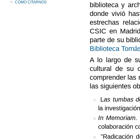
COMO CITARNOS
biblioteca y ar
donde vivió ha
estrechas relac
CSIC en Madrid
parte de su bibl
Biblioteca Tomá
A lo largo de su
cultural de su 
comprender las r
las siguientes ob
L
as tumbas de
la investigació
In Memoriam. 
colaboración 
"Radicación d