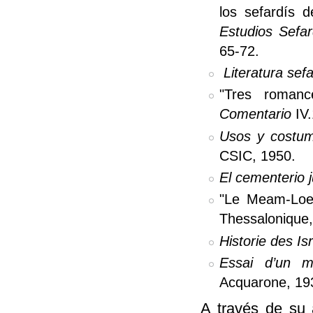
los sefardís 
Estudios Sefar
65-72.
Literatura sef
"Tres roman
Comentario
IV.
Usos y costum
CSIC, 1950.
El cementerio 
"Le Meam-Lo
Thessalonique,
Historie des Is
Essai d’un m
Acquarone, 19
A través de su