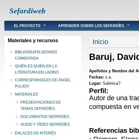
Sefardiweb
Main menu
EL PROYECTO
APRENDER SOBRE LOS SEFARDÍES
Se encuentra ust
Materiales y recursos
Inicio
BIBLIOGRAFÍA SEFARDÍ
Baruj, Davi
COMENTADA
QUIÉN ES QUIÉN EN LA
Apellidos y Nombre del A
LITERATURA EN LADINO
Fechas:
s.a.
CORRESPONSALES DE ÁNGEL
Lugar:
Salónica?
PULIDO
Perfil:
MATERIALES
Autor de una tr
PRESENTACIONES DE
compuesta en ver
TEMAS SEFARDÍES
DOCUMENTOS SEFARDÍES
AUDIO Y VÍDEO SEFARDÍES
Referencias bib
ENLACES DE INTERÉS