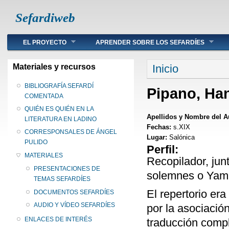
Sefardiweb
Main menu
EL PROYECTO
APRENDER SOBRE LOS SEFARDÍES
Se encuentra ust
Materiales y recursos
Inicio
BIBLIOGRAFÍA SEFARDÍ
Pipano, Ha
COMENTADA
QUIÉN ES QUIÉN EN LA
Apellidos y Nombre del A
LITERATURA EN LADINO
Fechas:
s.XIX
CORRESPONSALES DE ÁNGEL
Lugar:
Salónica
PULIDO
Perfil:
MATERIALES
Recopilador, jun
PRESENTACIONES DE
solemnes o Yami
TEMAS SEFARDÍES
El repertorio era
DOCUMENTOS SEFARDÍES
AUDIO Y VÍDEO SEFARDÍES
por la asociació
ENLACES DE INTERÉS
traducción compl