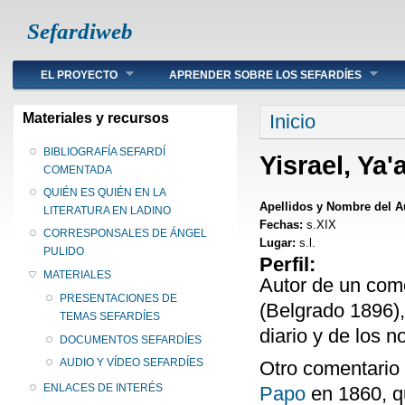
Sefardiweb
Main menu
EL PROYECTO
APRENDER SOBRE LOS SEFARDÍES
Se encuentra ust
Materiales y recursos
Inicio
BIBLIOGRAFÍA SEFARDÍ
Yisrael, Ya
COMENTADA
QUIÉN ES QUIÉN EN LA
Apellidos y Nombre del A
LITERATURA EN LADINO
Fechas:
s.XIX
CORRESPONSALES DE ÁNGEL
Lugar:
s.l.
PULIDO
Perfil:
MATERIALES
Autor de un come
PRESENTACIONES DE
(Belgrado 1896),
TEMAS SEFARDÍES
diario y de los n
DOCUMENTOS SEFARDÍES
AUDIO Y VÍDEO SEFARDÍES
Otro comentario 
ENLACES DE INTERÉS
Papo
en 1860, q