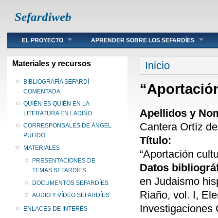
Sefardiweb
Main menu
EL PROYECTO
APRENDER SOBRE LOS SEFARDÍES
Se encuentra ust
Materiales y recursos
Inicio
BIBLIOGRAFÍA SEFARDÍ
“Aportación
COMENTADA
QUIÉN ES QUIÉN EN LA
Apellidos y No
LITERATURA EN LADINO
Cantera Ortíz de
CORRESPONSALES DE ÁNGEL
PULIDO
Título:
MATERIALES
“Aportación cultu
PRESENTACIONES DE
Datos bibliográ
TEMAS SEFARDÍES
en Judaismo his
DOCUMENTOS SEFARDÍES
Riaño, vol. I, E
AUDIO Y VÍDEO SEFARDÍES
Investigaciones 
ENLACES DE INTERÉS